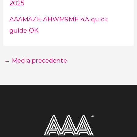
2025
AAAMAZE-AHWM9ME14A-quick
guide-OK
←
Media precedente