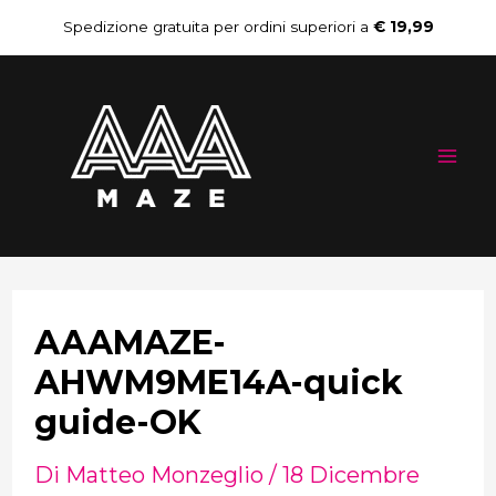
Vai
Navigazione
Spedizione gratuita per ordini superiori a
€ 19,99
al
articoli
Mai
contenuto
Me
AAAMAZE-
AHWM9ME14A-quick
guide-OK
Di
Matteo Monzeglio
/
18 Dicembre