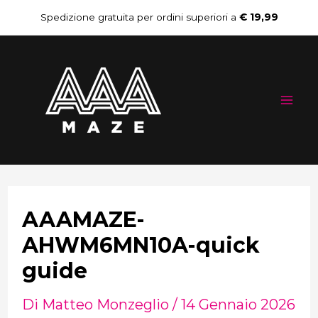
Vai
Navigazione
Spedizione gratuita per ordini superiori a
€ 19,99
al
articoli
Mai
contenuto
Me
AAAMAZE-
AHWM6MN10A-quick
guide
Di
Matteo Monzeglio
/
14 Gennaio 2026