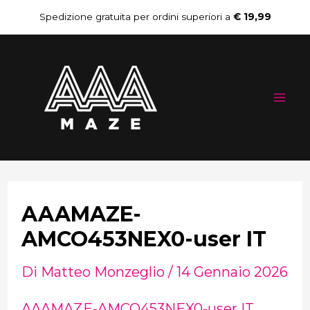
Vai
Navigazione
Spedizione gratuita per ordini superiori a
€ 19,99
al
articoli
Mai
contenuto
Me
AAAMAZE-
AMCO453NEX0-user IT
Di
Matteo Monzeglio
/
14 Gennaio 2026
AAAMAZE-AMCO453NEX0-user IT