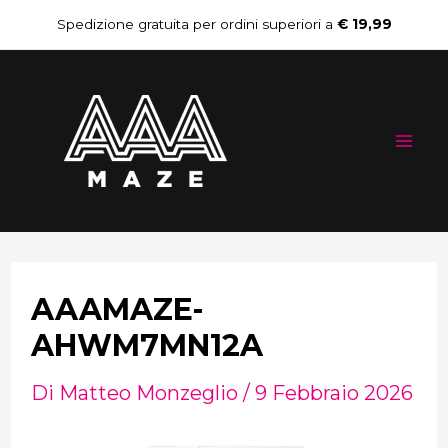
Vai
Navigazione
Spedizione gratuita per ordini superiori a
€ 19,99
al
articoli
Mai
contenuto
Me
AAAMAZE-
AHWM7MN12A
Di
Matteo Monzeglio
/
9 Febbraio 2026