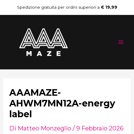
Vai
Navigazione
Spedizione gratuita per ordini superiori a
€ 19,99
al
articoli
Mai
contenuto
Me
AAAMAZE-
AHWM7MN12A-energy
label
Di
Matteo Monzeglio
/
9 Febbraio 2026