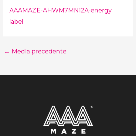
AAAMAZE-AHWM7MN12A-energy
label
←
Media precedente