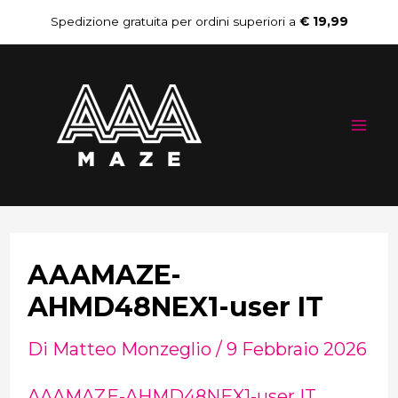
Vai
Navigazione
Spedizione gratuita per ordini superiori a
€ 19,99
al
articoli
Mai
contenuto
Me
AAAMAZE-
AHMD48NEX1-user IT
Di
Matteo Monzeglio
/
9 Febbraio 2026
AAAMAZE-AHMD48NEX1-user IT