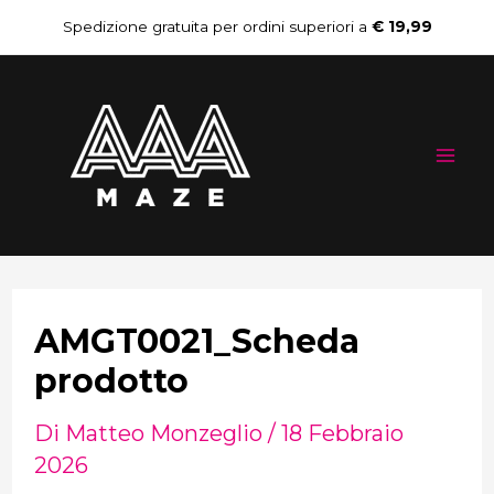
Vai
Navigazione
Spedizione gratuita per ordini superiori a
€ 19,99
al
articoli
Mai
contenuto
Me
AMGT0021_Scheda
prodotto
Di
Matteo Monzeglio
/
18 Febbraio
2026