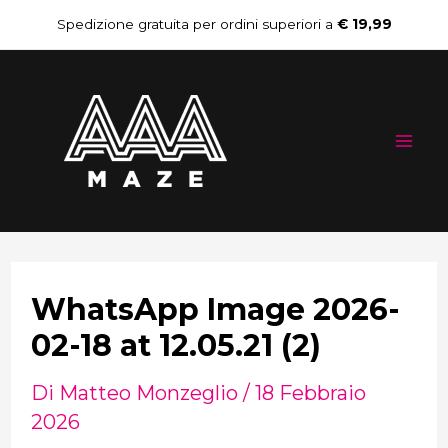
Vai
Navigazione
Spedizione gratuita per ordini superiori a
€ 19,99
al
articoli
Mai
contenuto
Me
WhatsApp Image 2026-
02-18 at 12.05.21 (2)
Di
Matteo Monzeglio
/
18 Febbraio
2026