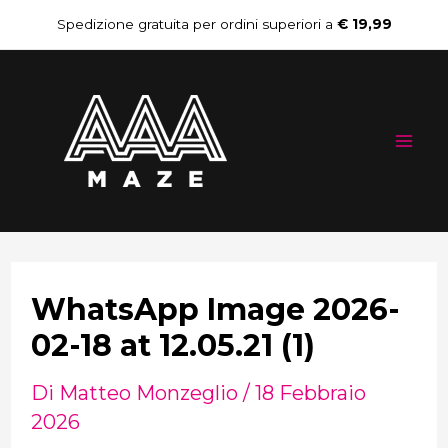
Vai
Navigazione
Spedizione gratuita per ordini superiori a
€ 19,99
al
articoli
Mai
contenuto
Me
WhatsApp Image 2026-
02-18 at 12.05.21 (1)
Di
Matteo Monzeglio
/
18 Febbraio
2026