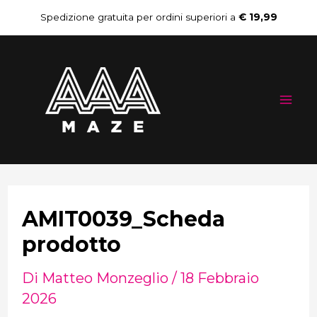
Vai
Navigazione
Spedizione gratuita per ordini superiori a
€ 19,99
al
articoli
Mai
contenuto
Me
AMIT0039_Scheda
prodotto
Di
Matteo Monzeglio
/
18 Febbraio
2026