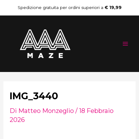
Vai
Navigazione
Spedizione gratuita per ordini superiori a
€ 19,99
al
articoli
Mai
contenuto
Me
IMG_3440
Di
Matteo Monzeglio
/
18 Febbraio
2026