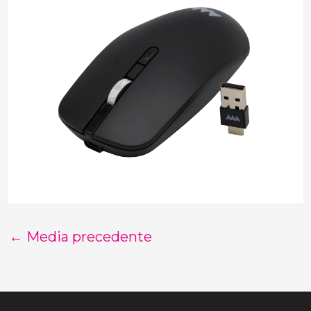
←
Media precedente