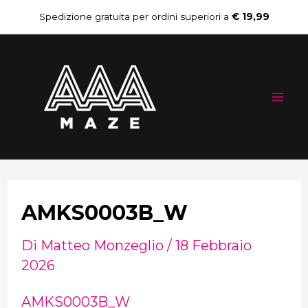
Vai
Navigazione
Spedizione gratuita per ordini superiori a
€ 19,99
al
articoli
Mai
contenuto
Me
AMKS0003B_W
Di
Matteo Monzeglio
/
18 Febbraio
2026
AMKS0003B_W