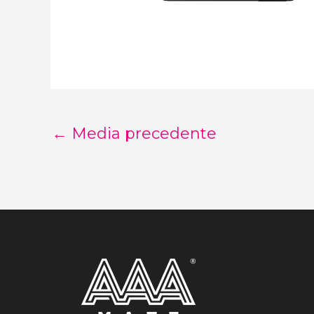
←
Media precedente