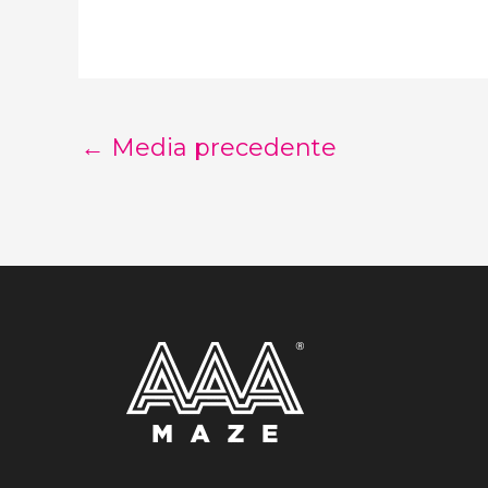
←
Media precedente