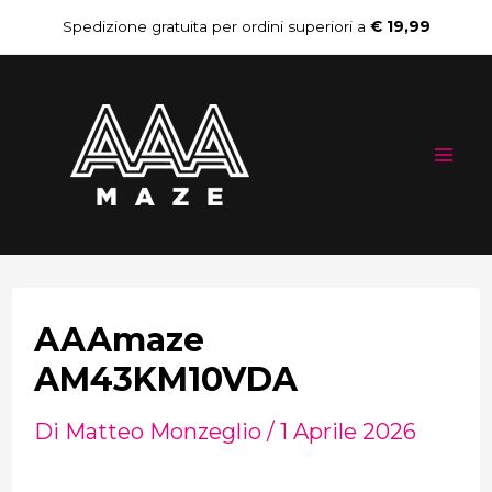
Vai
Navigazione
Spedizione gratuita per ordini superiori a
€ 19,99
al
articoli
Mai
contenuto
Me
AAAmaze
AM43KM10VDA
Di
Matteo Monzeglio
/
1 Aprile 2026