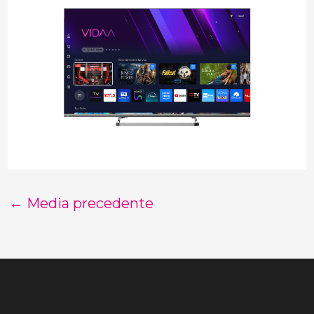
←
Media precedente