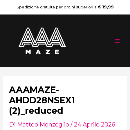
Vai
Navigazione
Spedizione gratuita per ordini superiori a
€ 19,99
al
articoli
Mai
contenuto
Me
AAAMAZE-
AHDD28NSEX1
(2)_reduced
Di
Matteo Monzeglio
/
24 Aprile 2026