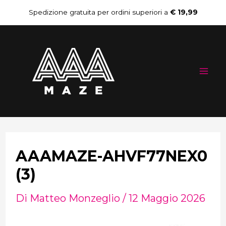
Vai
Navigazione
Spedizione gratuita per ordini superiori a
€ 19,99
al
articoli
Mai
contenuto
Me
AAAMAZE-AHVF77NEX0
(3)
Di
Matteo Monzeglio
/
12 Maggio 2026