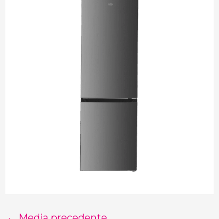
←
Media precedente