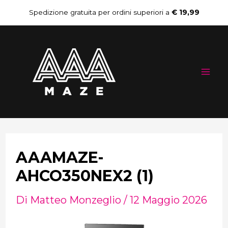
Vai
Navigazione
Spedizione gratuita per ordini superiori a
€ 19,99
al
articoli
Mai
contenuto
Me
AAAMAZE-
AHCO350NEX2 (1)
Di
Matteo Monzeglio
/
12 Maggio 2026