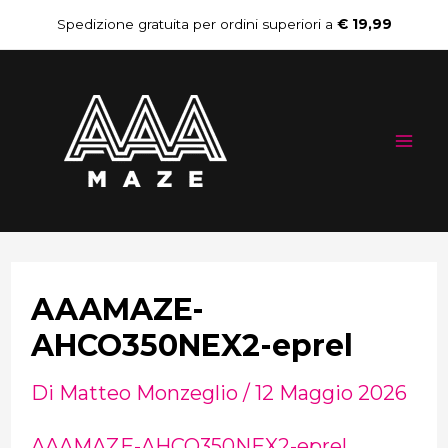
Vai
Navigazione
Spedizione gratuita per ordini superiori a
€ 19,99
al
articoli
Mai
contenuto
Me
AAAMAZE-
AHCO350NEX2-eprel
Di
Matteo Monzeglio
/
12 Maggio 2026
AAAMAZE-AHCO350NEX2-eprel