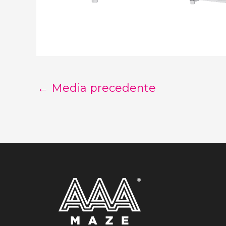
←
Media precedente