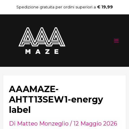
Vai
Navigazione
Spedizione gratuita per ordini superiori a
€ 19,99
al
articoli
Mai
contenuto
Me
AAAMAZE-
AHTT13SEW1-energy
label
Di
Matteo Monzeglio
/
12 Maggio 2026