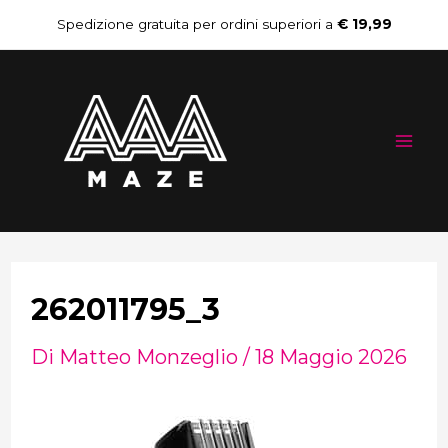
Vai
Navigazione
Spedizione gratuita per ordini superiori a
€ 19,99
al
articoli
Mai
contenuto
Me
262011795_3
Di
Matteo Monzeglio
/
18 Maggio 2026