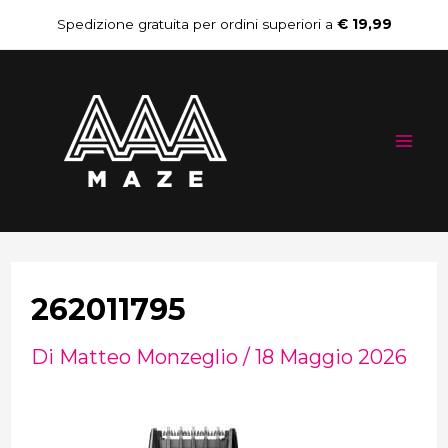
Vai
Navigazione
Spedizione gratuita per ordini superiori a
€ 19,99
al
articoli
Mai
contenuto
Me
262011795
Di
Matteo Monzeglio
/
18 Maggio 2026