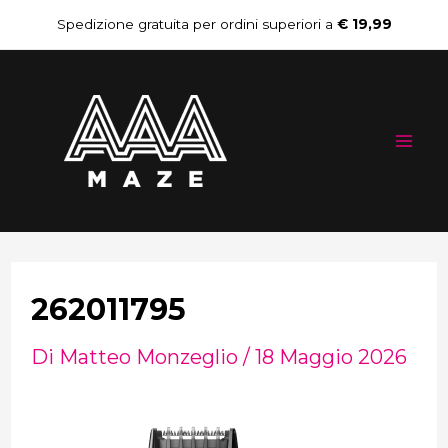
Vai
Navigazione
Spedizione gratuita per ordini superiori a
€ 19,99
al
articoli
Mai
contenuto
Me
262011795
Di
Matteo Monzeglio
/
18 Maggio 2026