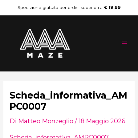
Vai
Navigazione
Spedizione gratuita per ordini superiori a
€ 19,99
al
articoli
Mai
contenuto
Me
Scheda_informativa_AM
PC0007
Di
Matteo Monzeglio
/
18 Maggio 2026
Scheda_informativa_AMPC0007