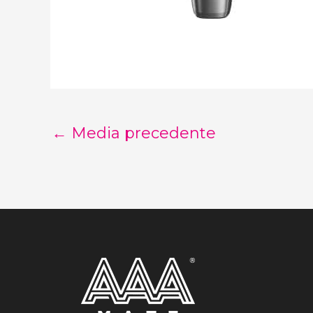
←
Media precedente