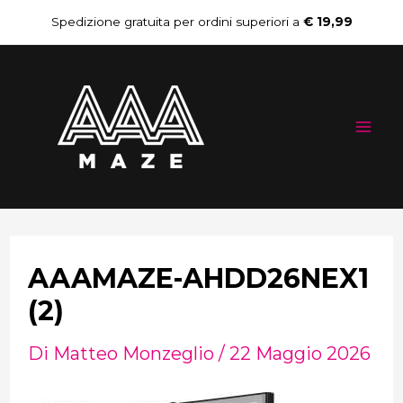
Vai
Navigazione
Spedizione gratuita per ordini superiori a
€ 19,99
al
articoli
Mai
contenuto
Me
AAAMAZE-AHDD26NEX1
(2)
Di
Matteo Monzeglio
/
22 Maggio 2026