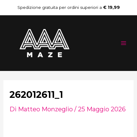
Vai
Navigazione
Spedizione gratuita per ordini superiori a
€ 19,99
al
articoli
Mai
contenuto
Me
262012611_1
Di
Matteo Monzeglio
/
25 Maggio 2026