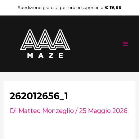
Vai
Navigazione
Spedizione gratuita per ordini superiori a
€ 19,99
al
articoli
Mai
contenuto
Me
262012656_1
Di
Matteo Monzeglio
/
25 Maggio 2026