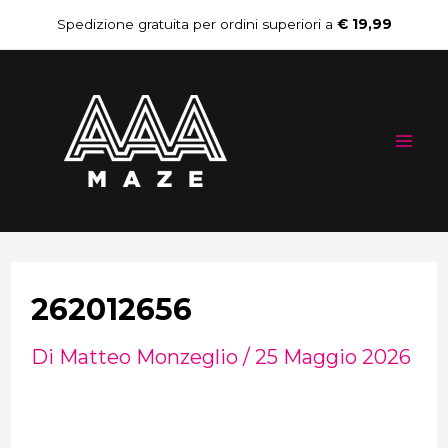
Vai
Navigazione
Spedizione gratuita per ordini superiori a
€ 19,99
al
articoli
Mai
contenuto
Me
262012656
Di
Matteo Monzeglio
/
25 Maggio 2026