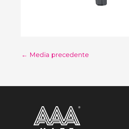
←
Media precedente