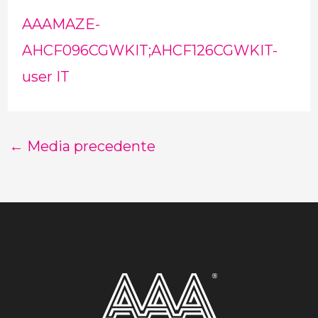
AAAMAZE-
AHCF096CGWKIT;AHCF126CGWKIT-
user IT
←
Media precedente