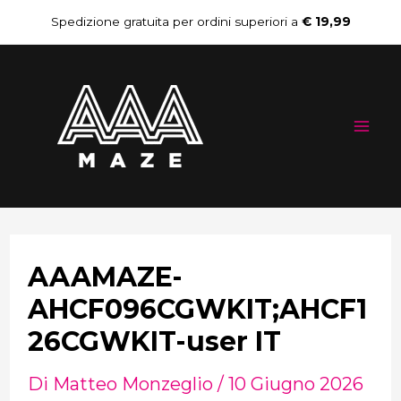
Vai
Navigazione
Spedizione gratuita per ordini superiori a
€ 19,99
al
articoli
Mai
contenuto
Me
AAAMAZE-
AHCF096CGWKIT;AHCF1
26CGWKIT-user IT
Di
Matteo Monzeglio
/
10 Giugno 2026