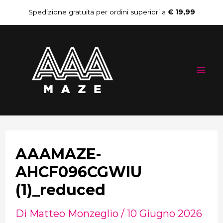
Vai
Navigazione
Spedizione gratuita per ordini superiori a
€ 19,99
al
articoli
Mai
contenuto
Me
AAAMAZE-
AHCF096CGWIU
(1)_reduced
Di
Matteo Monzeglio
/
10 Giugno 2026