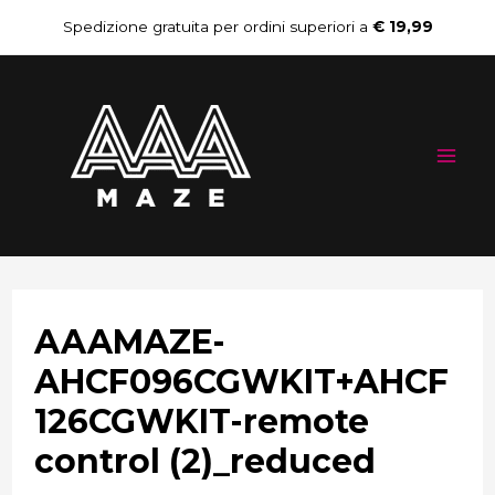
Vai
Navigazione
Spedizione gratuita per ordini superiori a
€ 19,99
al
articoli
Mai
contenuto
Me
AAAMAZE-
AHCF096CGWKIT+AHCF
126CGWKIT-remote
control (2)_reduced