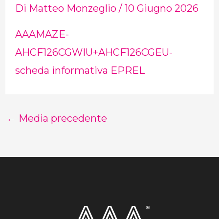
Di
Matteo Monzeglio
/
10 Giugno 2026
AAAMAZE-
AHCF126CGWIU+AHCF126CGEU-
scheda informativa EPREL
←
Media precedente