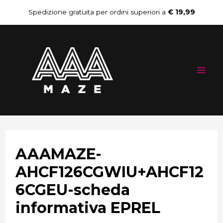
Vai
Navigazione
Spedizione gratuita per ordini superiori a
€ 19,99
al
articoli
Mai
contenuto
Me
AAAMAZE-
AHCF126CGWIU+AHCF12
6CGEU-scheda
informativa EPREL