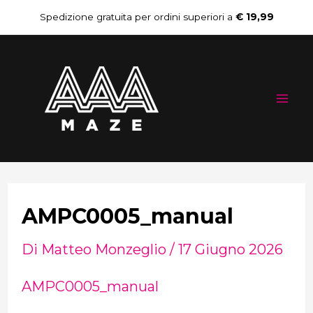
Vai
Navigazione
Spedizione gratuita per ordini superiori a
€ 19,99
al
articoli
Mai
contenuto
Me
AMPC0005_manual
Di
Matteo Monzeglio
/
17 Giugno 2026
AMPC0005_manual