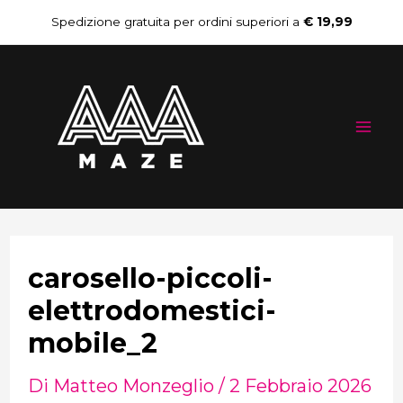
Vai
Spedizione gratuita per ordini superiori a
€ 19,99
al
Mai
contenuto
Me
carosello-piccoli-
elettrodomestici-
mobile_2
Di
Matteo Monzeglio
/
2 Febbraio 2026