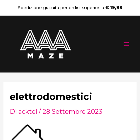
Vai
Spedizione gratuita per ordini superiori a
€ 19,99
al
Mai
contenuto
Me
elettrodomestici
Di
acktel
/
28 Settembre 2023