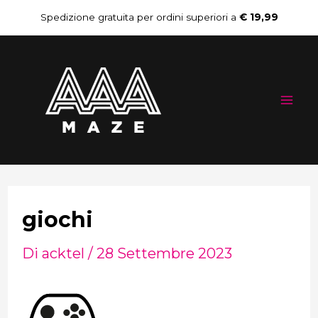
Vai
Spedizione gratuita per ordini superiori a
€ 19,99
al
Mai
contenuto
Me
giochi
Di
acktel
/
28 Settembre 2023