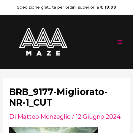
Vai
Spedizione gratuita per ordini superiori a
€ 19,99
al
Mai
contenuto
Me
BRB_9177-Migliorato-
NR-1_CUT
Di
Matteo Monzeglio
/
12 Giugno 2024