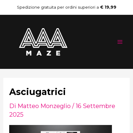
Vai
Spedizione gratuita per ordini superiori a
€ 19,99
al
Mai
contenuto
Me
Asciugatrici
Di
Matteo Monzeglio
/
16 Settembre
2025