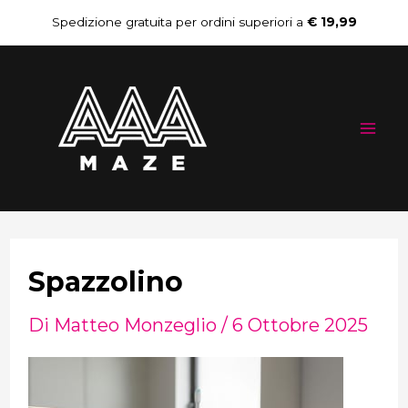
Vai
Spedizione gratuita per ordini superiori a
€ 19,99
al
Mai
contenuto
Me
Spazzolino
Di
Matteo Monzeglio
/
6 Ottobre 2025