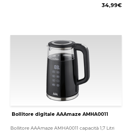
34,99
€
Il
Il
prezzo
pre
originale
att
era:
è:
39,99€.
34,
Bollitore digitale AAAmaze AMHA0011
Bollitore AAAmaze AMHA0011 capacità 1,7 Litri