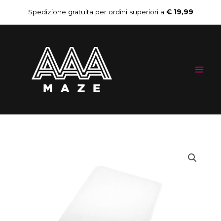
Vai
Spedizione gratuita per ordini superiori a
€ 19,99
al
Mai
contenuto
Me
AAAmaze
Il
Il
Bilancia
prezzo
prezzo
da
cucina
originale
attuale
Kitchen