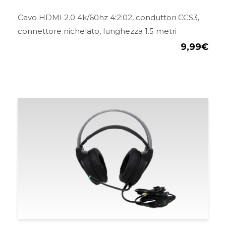
Cavo HDMI 2.0 4k/60hz 4:2:02, conduttori CCS3,
connettore nichelato, lunghezza 1.5 metri
9,99
€
Il
Il
prezzo
pre
originale
att
era:
è:
69,99€.
29,