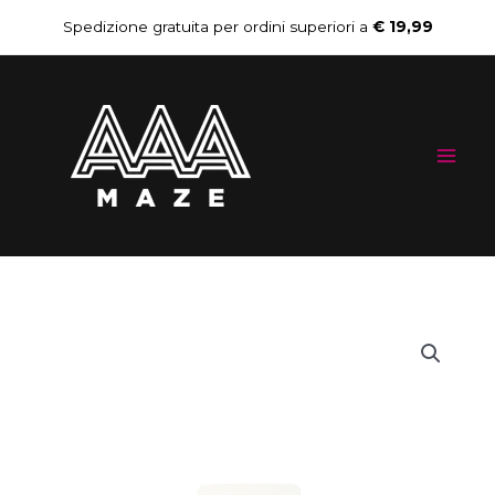
Vai
Spedizione gratuita per ordini superiori a
€ 19,99
al
Mai
contenuto
Me
AAAmaze
Cavo
stampante
1,5m
USB