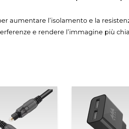
 per aumentare l’isolamento e la resisten
rferenze e rendere l’immagine più chiar
Fascia
di
prezzo:
da
9,99€
a
12,99€