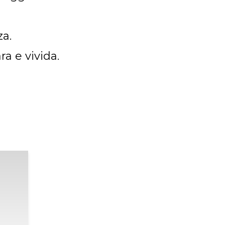
za.
a e vivida.