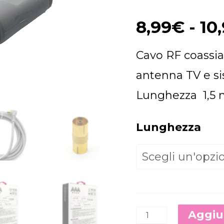
1,5
8,99
€
-
10
metri
/
Cavo RF coassial
3
antenna TV e si
metri
Lunghezza 1,5 
ad
alta
Lunghezza
definizione
quantità
Aggiun