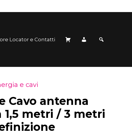
ore Locator e Contatti
ergia e cavi
Fascia
 Cavo antenna
di
1,5 metri / 3 metri
efinizione
prezzo: