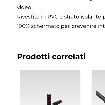
video.
Rivestito in PVC e strato isolante
100% schermato per prevenire inte
Prodotti correlati
Fascia
di
prezzo:
da
2,19€
a
7,99€