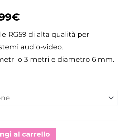
da
,99
€
8,99€
e RG59 di alta qualità per
stemi audio-video.
a
metri o 3 metri e diametro 6 mm.
10,99€
Alternative:
gi al carrello