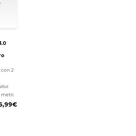
3.0
n
ro
 con 2
tivi
 metri.
6,99
€