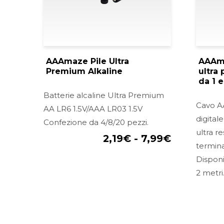
AAAmaze Pile Ultra
AAAma
Premium Alkaline
ultra
da 1 e
Batterie alcaline Ultra Premium
Cavo A
AA LR6 1.5V/AAA LR03 1.5V
digitale
Confezione da 4/8/20 pezzi.
ultra r
2,19
€
-
7,99
€
terminal
Disponi
2 metri