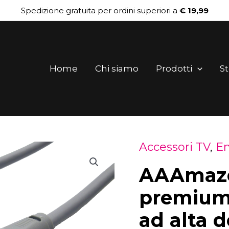
Spedizione gratuita per ordini superiori a
€ 19,99
Home
Chi siamo
Prodotti
St
Accessori TV
,
En
AAAmaze
AAAmaze
Cavo
antenna
premium 
premium
ad alta d