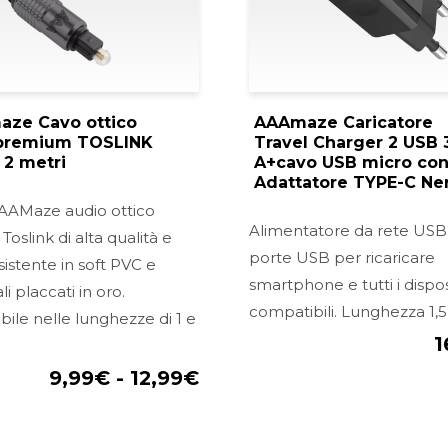
ze Cavo ottico
AAAmaze Caricatore
 premium TOSLINK
Travel Charger 2 USB 
 2 metri
A+cavo USB micro co
Adattatore TYPE-C Ne
AAMaze audio ottico
Alimentatore da rete USB
 Toslink di alta qualità e
porte USB per ricaricare
esistente in soft PVC e
smartphone e tutti i disposi
i placcati in oro.
compatibili. Lunghezza 1,5
bile nelle lunghezze di 1 e
1
.
9,99
€
-
12,99
€