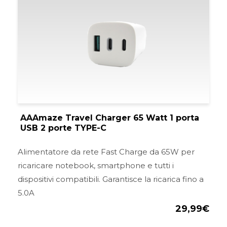
originale
att
era:
è:
34,99€.
29,
AAAmaze Travel Charger 65 Watt 1 porta
USB 2 porte TYPE-C
Alimentatore da rete Fast Charge da 65W per
ricaricare notebook, smartphone e tutti i
dispositivi compatibili. Garantisce la ricarica fino a
5.0A
29,99
€