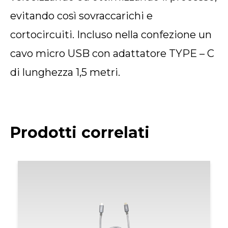
evitando così sovraccarichi e
cortocircuiti. Incluso nella confezione un
cavo micro USB con adattatore TYPE – C
di lunghezza 1,5 metri.
Prodotti correlati
Fas
di
pre
da
14,
a