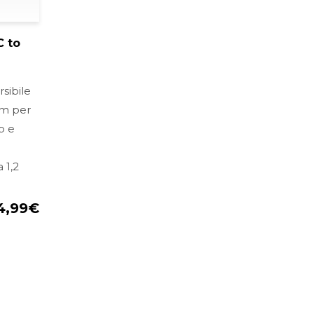
 to
sibile
um per
p e
 1,2
4,99
€