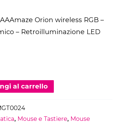
AAAmaze Orion wireless RGB –
ico – Retroilluminazione LED
Alternative:
gi al carrello
GT0024
atica
,
Mouse e Tastiere
,
Mouse