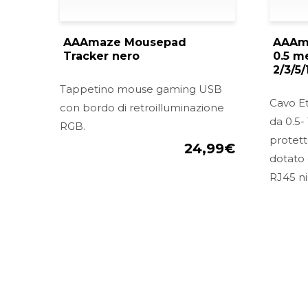
AAAmaze Mousepad
AAAma
Tracker nero
0.5 me
2/3/5/
Tappetino mouse gaming USB
Cavo E
con bordo di retroilluminazione
da 0.5-
RGB.
protett
24,99
€
dotato 
RJ45 ni