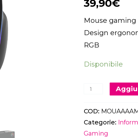
39,90
€
wireless
RGB
Mouse gaming 
quantità
Design ergonom
RGB
Disponibile
Aggiun
COD:
MOUAAAAM
Categorie:
Inform
Gaming