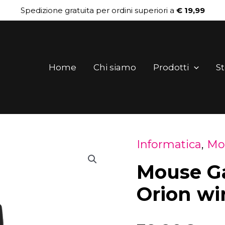
Spedizione gratuita per ordini superiori a
€ 19,99
Home
Chi siamo
Prodotti
St
Informatica
,
Mou
Mouse
Mouse G
Gaming
AAAmaze
Orion wi
Orion