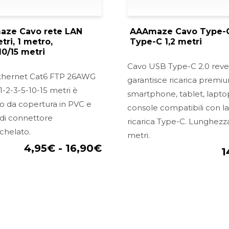
ze Cavo rete LAN
AAAmaze Cavo Type-C
tri, 1 metro,
Type-C 1,2 metri
10/15 metri
Cavo USB Type-C 2.0 rever
thernet Cat6 FTP 26AWG
garantisce ricarica premi
 1-2-3-5-10-15 metri è
smartphone, tablet, lapto
o da copertura in PVC e
console compatibili con la
di connettore
ricarica Type-C. Lunghezza
chelato.
metri.
4,95
€
-
16,90
€
1