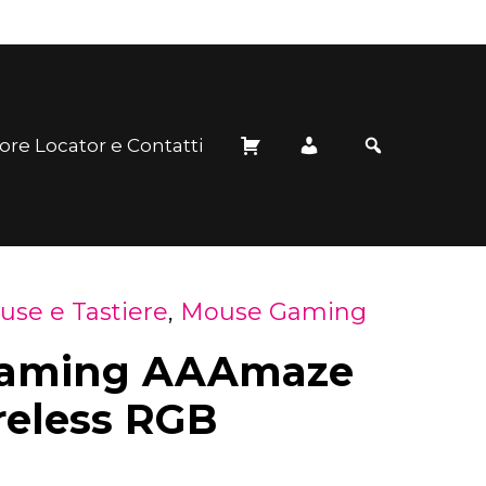
ore Locator e Contatti
se e Tastiere
,
Mouse Gaming
aming AAAmaze
reless RGB