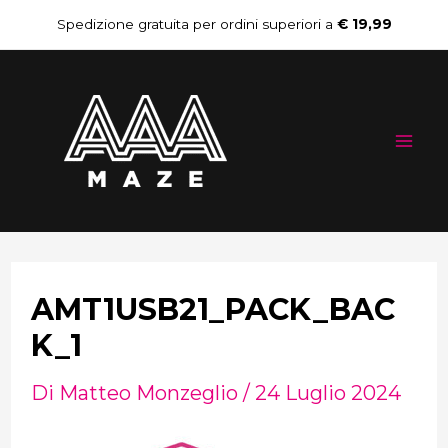
Vai
Navigazione
Spedizione gratuita per ordini superiori a
€ 19,99
al
articoli
Mai
contenuto
Me
AMT1USB21_PACK_BAC
K_1
Di
Matteo Monzeglio
/
24 Luglio 2024