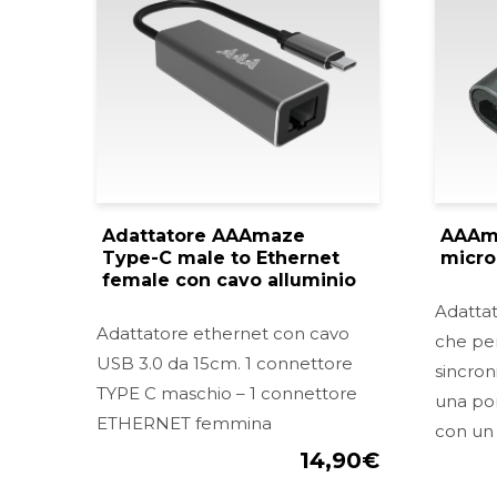
Adattatore AAAmaze
AAAma
Type-C male to Ethernet
micro
female con cavo alluminio
Adatta
Adattatore ethernet con cavo
che per
USB 3.0 da 15cm. 1 connettore
sincroni
TYPE C maschio – 1 connettore
una por
ETHERNET femmina
con un
14,90
€