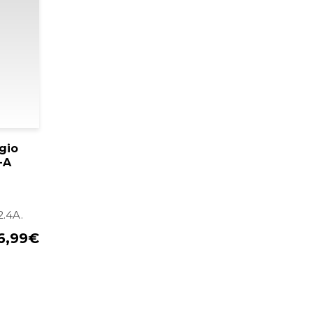
gio
-A
.4A.
6,99
€