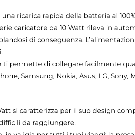
e una ricarica rapida della batteria al 10
atterie caricatore da 10 Watt rileva in au
golandosi di conseguenza. L’alimentazione
.
e ti permette di collegare facilmente qua
ne, Samsung, Nokia, Asus, LG, Sony, Mot
 Watt si caratterizza per il suo design co
difficili da raggiungere.
, in valigia per tutti i tuoi viaggi: la pre