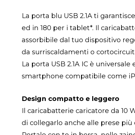
La porta blu USB 2.1A ti garantisc
ed in 180 per i tablet*. Il caricab
assorbibile dal tuo dispositivo re
da surriscaldamenti o cortocircuiti
La porta USB 2.1A IC è universale 
smartphone compatibile come iPho
Design compatto e leggero
Il caricabatterie caricatore da 10
di collegarlo anche alle prese più 
Portalo con te in borsa, nello zaino