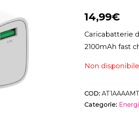
14,99
€
Caricabatterie
2100mAh fast c
Non disponibil
COD:
AT1AAAAMT
Categorie:
Energ