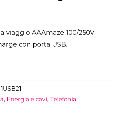
 da viaggio AAAmaze 100/250V
harge con porta USB.
e
1USB21
ia
,
Energia e cavi
,
Telefonia