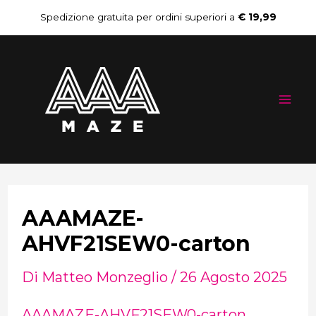
Vai
Navigazione
Spedizione gratuita per ordini superiori a
€ 19,99
al
articoli
Mai
contenuto
Me
AAAMAZE-
AHVF21SEW0-carton
Di
Matteo Monzeglio
/
26 Agosto 2025
AAAMAZE-AHVF21SEW0-carton